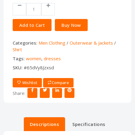
Add to Cart
Buy Now
Categories:
Men Clothing
/
Outerwear & Jackets
/
Shirt
Tags:
women
,
dresses
SKU:
#65dVy8Jzxsd
Wishlist
Compare
Share:
Descriptions
Specifications