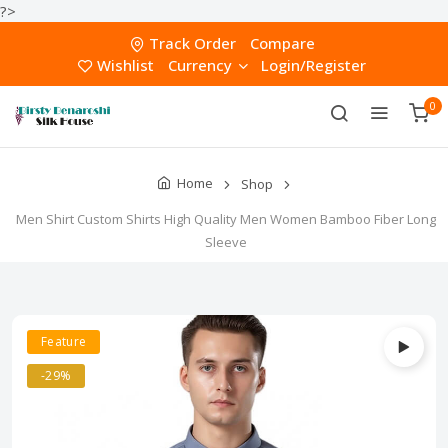
?>
Track Order
Compare
Wishlist
Currency
Login/Register
0
Home
Shop
Men Shirt Custom Shirts High Quality Men Women Bamboo Fiber Long
Sleeve
Feature
-29%