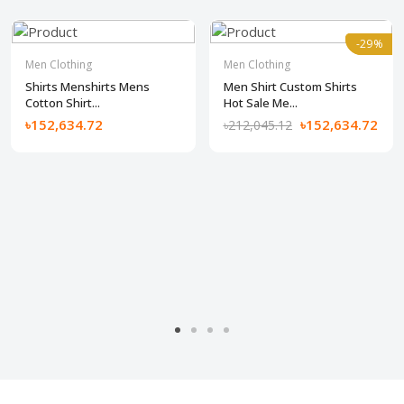
-29%
-29%
Men Clothing
Men Clothing
Shirts Menshirts Mens
Men Shirt Custom Shirts
Cotton Shirt...
Hot Sale Me...
৳152,634.72
৳152,634.72
৳212,045.12