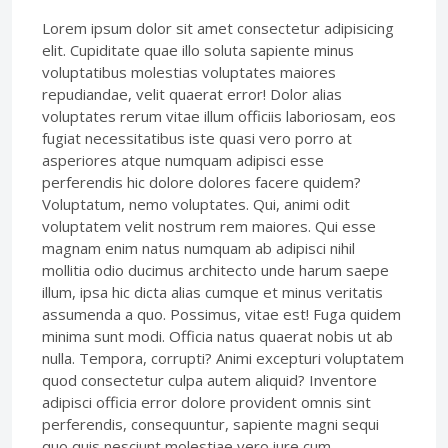
Lorem ipsum dolor sit amet consectetur adipisicing
elit. Cupiditate quae illo soluta sapiente minus
voluptatibus molestias voluptates maiores
repudiandae, velit quaerat error! Dolor alias
voluptates rerum vitae illum officiis laboriosam, eos
fugiat necessitatibus iste quasi vero porro at
asperiores atque numquam adipisci esse
perferendis hic dolore dolores facere quidem?
Voluptatum, nemo voluptates. Qui, animi odit
voluptatem velit nostrum rem maiores. Qui esse
magnam enim natus numquam ab adipisci nihil
mollitia odio ducimus architecto unde harum saepe
illum, ipsa hic dicta alias cumque et minus veritatis
assumenda a quo. Possimus, vitae est! Fuga quidem
minima sunt modi. Officia natus quaerat nobis ut ab
nulla. Tempora, corrupti? Animi excepturi voluptatem
quod consectetur culpa autem aliquid? Inventore
adipisci officia error dolore provident omnis sint
perferendis, consequuntur, sapiente magni sequi
quo quis nesciunt molestiae vero iure cum