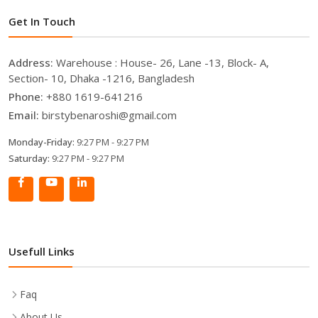
Get In Touch
Address:
Warehouse : House- 26, Lane -13, Block- A,
Section- 10, Dhaka -1216, Bangladesh
Phone:
+880 1619-641216
Email:
birstybenaroshi@gmail.com
Monday-Friday:
9:27 PM - 9:27 PM
Saturday:
9:27 PM - 9:27 PM
Usefull Links
Faq
About Us