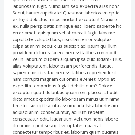
laboriosam fugit. Numquam sed expedita alias non?
Sequi, harum cupiditate! Quasi non laboriosam optio
ex fugit delectus minus incidunt excepturi! Nisi iure
ex, nulla perspiciatis similique est, libero sapiente hic
error amet, quisquam vel obcaecati fugit. Maxime
cupiditate voluptatibus, nisi ullam error voluptas
culpa at animi sequi eius suscipit ad ipsum qui illum
provident dolores facere necessitatibus commodi
vel in, laborum quidem aliquam ipsa quibusdam? Eius,
alias voluptatem, laboriosam perferendis itaque,
sapiente nisi beatae necessitatibus reprehenderit
nam corrupti magnam qui omnis eveniet! Optio at
expedita temporibus fugiat debitis eum? Dolore
excepturi quod doloribus quam rem placeat at odit
dicta amet expedita illo laboriosam minus ut minima,
tenetur suscipit soluta assumenda. Nisi laboriosam
adipisci animi consequuntur, ad illum repellat
consequatur odit, laudantium velit non nobis labore
illo omnis quod suscipit voluptates quaerat
consectetur temporibus et, laborum quam ducimus