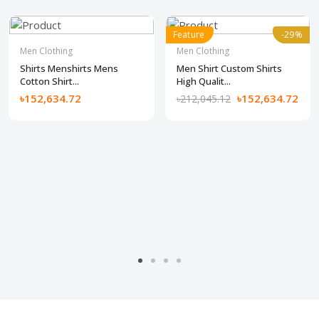
Feature
-29%
-29%
Men Clothing
Men Clothing
Shirts Menshirts Mens
Men Shirt Custom Shirts
Cotton Shirt...
High Qualit...
৳152,634.72
৳152,634.72
৳212,045.12