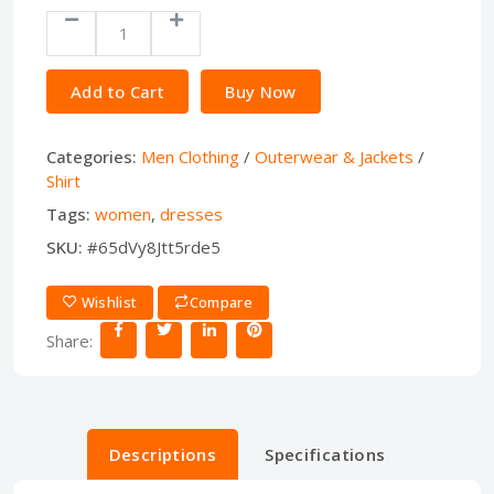
Add to Cart
Buy Now
Categories:
Men Clothing
/
Outerwear & Jackets
/
Shirt
Tags:
women
,
dresses
SKU:
#65dVy8Jtt5rde5
Wishlist
Compare
Share:
Descriptions
Specifications