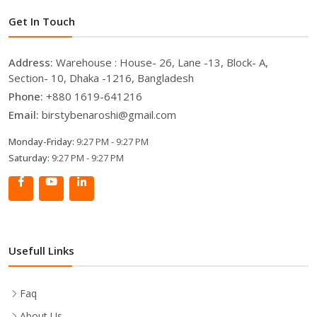
Get In Touch
Address:
Warehouse : House- 26, Lane -13, Block- A,
Section- 10, Dhaka -1216, Bangladesh
Phone:
+880 1619-641216
Email:
birstybenaroshi@gmail.com
Monday-Friday:
9:27 PM - 9:27 PM
Saturday:
9:27 PM - 9:27 PM
Usefull Links
Faq
About Us