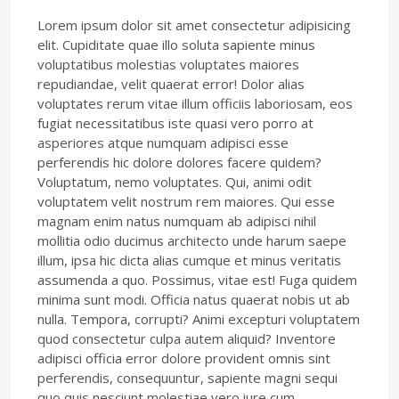
Lorem ipsum dolor sit amet consectetur adipisicing
elit. Cupiditate quae illo soluta sapiente minus
voluptatibus molestias voluptates maiores
repudiandae, velit quaerat error! Dolor alias
voluptates rerum vitae illum officiis laboriosam, eos
fugiat necessitatibus iste quasi vero porro at
asperiores atque numquam adipisci esse
perferendis hic dolore dolores facere quidem?
Voluptatum, nemo voluptates. Qui, animi odit
voluptatem velit nostrum rem maiores. Qui esse
magnam enim natus numquam ab adipisci nihil
mollitia odio ducimus architecto unde harum saepe
illum, ipsa hic dicta alias cumque et minus veritatis
assumenda a quo. Possimus, vitae est! Fuga quidem
minima sunt modi. Officia natus quaerat nobis ut ab
nulla. Tempora, corrupti? Animi excepturi voluptatem
quod consectetur culpa autem aliquid? Inventore
adipisci officia error dolore provident omnis sint
perferendis, consequuntur, sapiente magni sequi
quo quis nesciunt molestiae vero iure cum